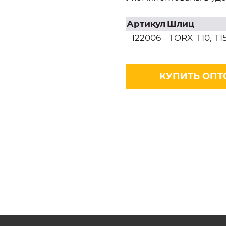
Артикул
Шлиц
122006
TORX
T10, T1
КУПИТЬ ОПТ