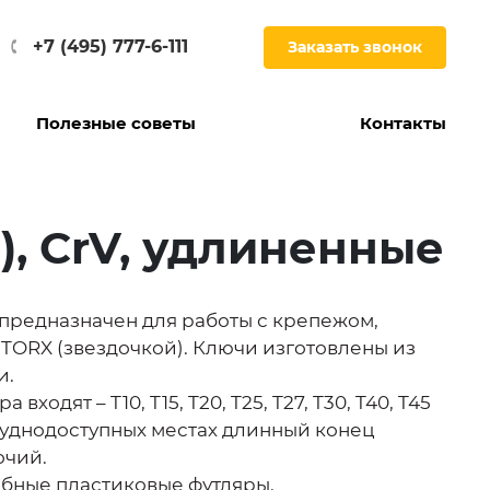
+7 (495) 777-6-111
Заказать звонок
Полезные советы
Контакты
), CrV, удлиненные
предназначен для работы с крепежом,
ORX (звездочкой). Ключи изготовлены из
и.
ходят – T10, T15, T20, T25, T27, T30, T40, T45
труднодоступных местах длинный конец
очий.
обные пластиковые футляры.