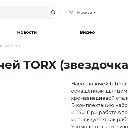
Москва
Поиск
Новости
Видео
нструмент
чей TORX (звездочка
Набор ключей Ultima 
оснащенным шлицом T
хромванадиевой стал
В комплектацию набора в
и T50. При работе в 
используется как раб
Укомплектованы в уд