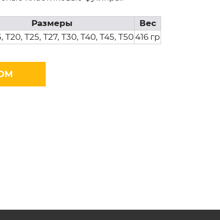
Размеры
Вес
5, T20, T25, T27, T30, T40, T45, T50
416 гр
ОМ