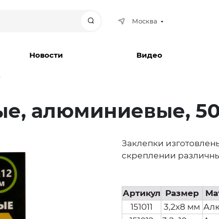
Москва
Поиск
Новости
Видео
т
е, алюминиевые, 50 
Заклепки изготовлен
скреплении различны
Артикул
Размер
Ма
151011
3,2х8 мм
Ал