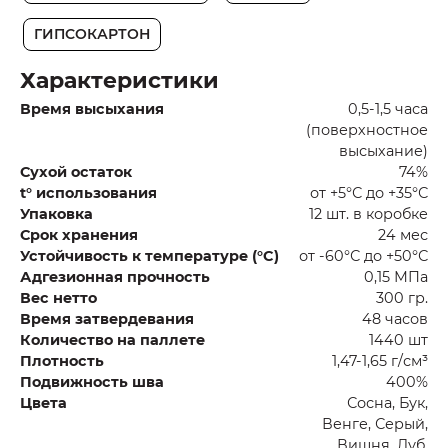
ГИПСОКАРТОН
Характеристики
Время высыхания
0,5-1,5 часа
(поверхностное
высыхание)
Сухой остаток
74%
t° использования
от +5°С до +35°С
Упаковка
12 шт. в коробке
Срок хранения
24 мес
Устойчивость к температуре (°C)
от -60°С до +50°С
Адгезионная прочность
0,15 МПа
Вес нетто
300 гр.
Время затвердевания
48 часов
Количество на паллете
1440 шт
Плотность
1,47-1,65 г/см³
Подвижность шва
400%
Цвета
Сосна, Бук,
Венге, Серый,
Вишня, Дуб,