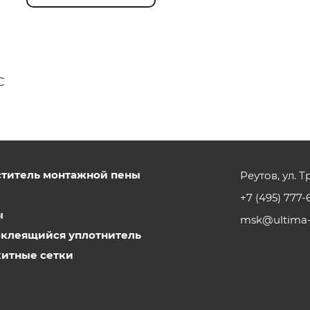
C
титель монтажной пены
Реутов, ул. Т
и
+7 (495) 777-6
ы
msk@ultima-
клеящийся уплотнитель
итные сетки