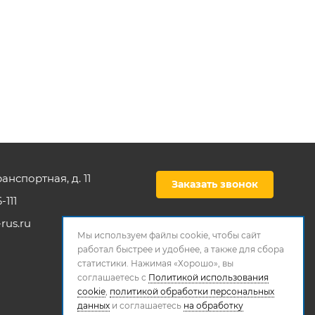
ранспортная, д. 11
Заказать звонок
-111
rus.ru
Мы используем файлы cookie, чтобы сайт
работал быстрее и удобнее, а также для сбора
статистики. Нажимая «Хорошо», вы
соглашаетесь с
Политикой использования
cookie
,
политикой обработки персональных
данных
и соглашаетесь
на обработку